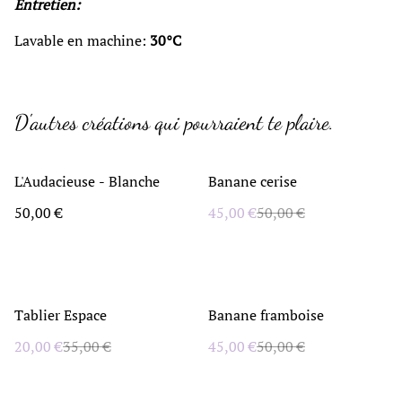
Entretien:
Lavable en machine:
30°C
D'autres créations qui pourraient te plaire.
%
L'Audacieuse - Blanche
Banane cerise
50,00 €
45,00 €
50,00 €
%
%
Tablier Espace
Banane framboise
20,00 €
35,00 €
45,00 €
50,00 €