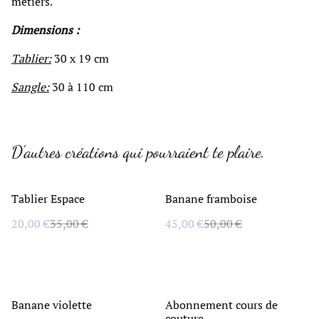
métiers.
Dimensions :
Tablier:
30 x 19 cm
Sangle:
30 à 110 cm
D'autres créations qui pourraient te plaire.
%
%
Tablier Espace
Banane framboise
20,00 €
35,00 €
45,00 €
50,00 €
%
Banane violette
Abonnement cours de
couture