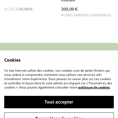
45,00 €
50,00 €
200,00 €
AUTRES VARIANTES DISPONIBLES
Contact
Conditions générales
Cookies
de vente
Politique de
Cookies
Ce site Internet utilise des cookies. Les cookies sont de petits fichiers qui
confidentialité
nous aident à comprendre comment vous utilisez nos services afin
d'améliorer votre expérience. Vous pouvez en savoir plus sur ces cookies
et contrôler la façon dont ils sont utilisés en cliquant sur « Paramètres des
cookies ». Vous pouvez également consulter notre
politique de cookies
.
Tout accepter
©
2026
Idée folle créative