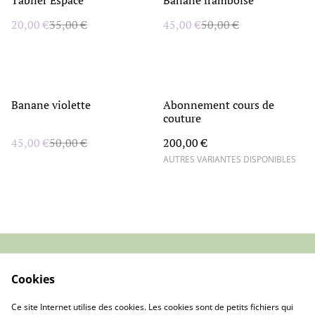
20,00 €
35,00 €
45,00 €
50,00 €
%
Banane violette
Abonnement cours de
couture
45,00 €
50,00 €
200,00 €
AUTRES VARIANTES DISPONIBLES
Contact
Conditions générales
Cookies
de vente
Politique de
Cookies
Ce site Internet utilise des cookies. Les cookies sont de petits fichiers qui
confidentialité