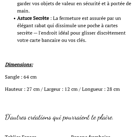
garder vos objets de valeur en sécurité et à portée de
main.
Astuce Secrète
: La fermeture est assurée par un
élégant rabat qui dissimule une poche à cartes
secrète — l'endroit idéal pour glisser discrètement
votre carte bancaire ou vos clés.
Dimensions:
Sangle : 64 cm
Hauteur : 27 cm / Largeur : 12 cm / Longueur : 28 cm
D'autres créations qui pourraient te plaire.
%
%
Tablier Espace
Banane framboise