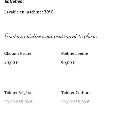
Entretien:
Lavable en machine:
30°C
D'autres créations qui pourraient te plaire.
Choumi Prune
Méline abeille
50,00 €
90,00 €
%
%
Tablier Végétal
Tablier Coiffure
20,00 €
35,00 €
20,00 €
35,00 €